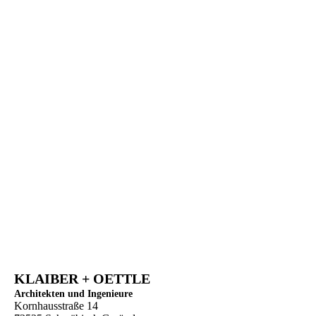
picture-2600 - 2025-12-25T164449.302
KLAIBER + OETTLE
Architekten und Ingenieure
Kornhausstraße 14